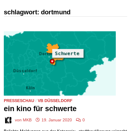
schlagwort:
dortmund
PRESSESCHAU
/
VB DÜSSELDORF
ein kino für schwerte
von
MKB
19. Januar 2020
0