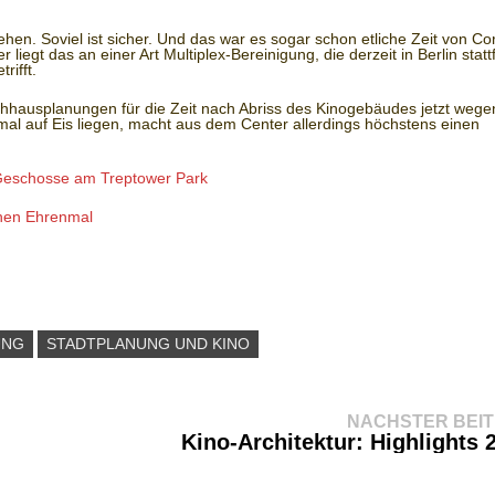
en. Soviel ist sicher. Und das war es sogar schon etliche Zeit von Co
liegt das an einer Art Multiplex-Bereinigung, die derzeit in Berlin statt
rifft.
hhausplanungen für die Zeit nach Abriss des Kinogebäudes jetzt wege
l auf Eis liegen, macht aus dem Center allerdings höchstens einen
eschosse am Treptower Park
hen Ehrenmal
NG
STADTPLANUNG UND KINO
NÄCHSTER BEI
Kino-Architektur: Highlights 