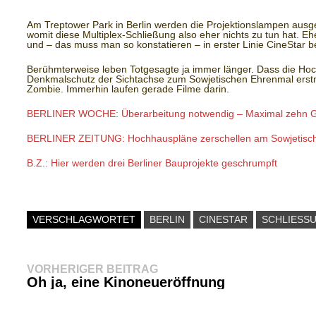
Am Treptower Park in Berlin werden die Projektionslampen ausgeh
womit diese Multiplex-Schließung also eher nichts zu tun hat. Eher 
und – das muss man so konstatieren – in erster Linie CineStar bet
Berühmterweise leben Totgesagte ja immer länger. Dass die Hoc
Denkmalschutz der Sichtachse zum Sowjetischen Ehrenmal erstma
Zombie. Immerhin laufen gerade Filme darin.
BERLINER WOCHE: Überarbeitung notwendig – Maximal zehn G
BERLINER ZEITUNG: Hochhauspläne zerschellen am Sowjetisc
B.Z.: Hier werden drei Berliner Bauprojekte geschrumpft
VERSCHLAGWORTET
BERLIN
CINESTAR
SCHLIESSU
beitragsnavigation
Vorheriger
VORHERIGER BEITRAG
Beitrag:
Oh ja, eine Kinoneueröffnung