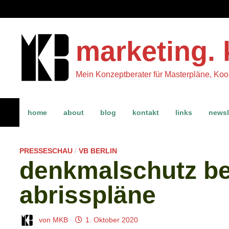
Zum
Inhalt
springen
marketing. 
Mein Konzeptberater für Masterpläne, Ko
home
about
blog
kontakt
links
newsl
PRESSESCHAU
/
VB BERLIN
denkmalschutz be
abrisspläne
von
MKB
1. Oktober 2020